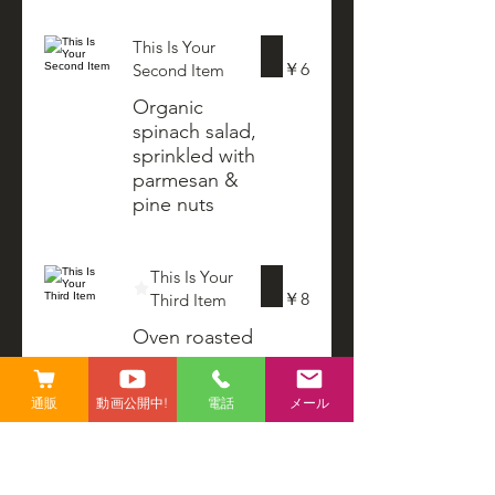
This Is Your
￥6
Second Item
Organic
spinach salad,
sprinkled with
parmesan &
pine nuts
This Is Your
￥8
Third Item
Oven roasted
sweet potato,
zucchini &
通販
動画公開中!
電話
メール
carrot fries
This Is Your