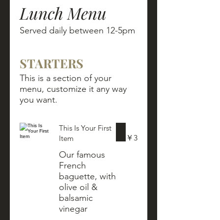
Lunch Menu
Served daily between 12-5pm
STARTERS
This is a section of your
menu, customize it any way
you want.
This Is Your First
￥3
Item
Our famous
French
baguette, with
olive oil &
balsamic
vinegar