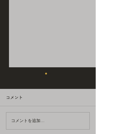
1月の休業・時短営業日の
12月の休業日
お知らせ
いつも遠藤商店を
コメント
だきありがとうご
いつも遠藤商店をご利用いた
毎月の休業日のお
だきありがとうございます。
す。 12月の休業日 
毎月の休業日のお知らせで
コメントを追加…
お客様にはご不便
す。 1月の休業日 1日(木)〜
お掛けいたします
3日(土) 15日(木) 27日(火) 1