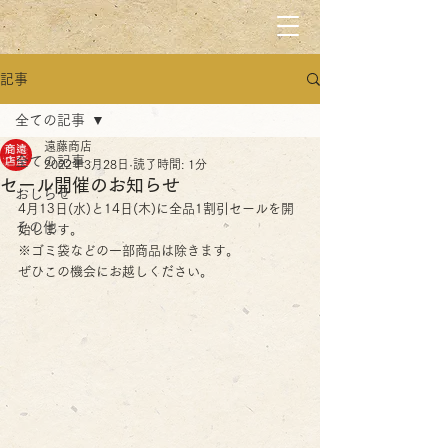
記事
全ての記事
遠藤商店
全ての記事
2022年3月28日
読了時間: 1分
セール開催のお知らせ
おしらせ
4月13日(水)と14日(木)に全品1割引セールを開
その他
始します。
※ゴミ袋などの一部商品は除きます。
ぜひこの機会にお越しください。