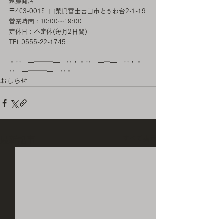
遠藤商店
〒403-0015  山梨県富士吉田市ときわ台2-1-19 
営業時間 : 10:00〜19:00
定休日 : 不定休(毎月2日間)
TEL.0555-22-1745
・‥…―━━━―…‥・・‥…―━―…‥・・
‥…―━━━―…‥・
おしらせ
すべて表示
最新記事