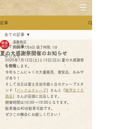
記事
全ての記事
遠藤商店
全ての記事
2025年7月4日
読了時間: 1分
夏の大感謝祭開催のお知らせ
おしらせ
2025年7月12日(土)と13日(日)に夏の大感謝祭
その他
を開催します。
今年もこんにゃくの大量販売、激安品、おみや
げあり！
そして当日は富士吉田市緑ヶ丘のクレープスタ
ンド「
バーナムクレープ
」さんと「
駿河まぐろ
商店
」さんが店頭に出店します。
開催時間は10:00〜19:00となります。
駐車場は40台駐車可能です。
ぜひこの機会にお越しください！