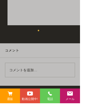
1月の休業・時短営業日の
12月の休業日
お知らせ
いつも遠藤商店を
コメント
だきありがとうご
いつも遠藤商店をご利用いた
毎月の休業日のお
だきありがとうございます。
す。 12月の休業日 
毎月の休業日のお知らせで
コメントを追加…
お客様にはご不便
す。 1月の休業日 1日(木)〜
お掛けいたします
3日(土) 15日(木) 27日(火) 1
承の程、よろしく
月の時短営業日 8日(木) 17
します。 ・‥…
時閉店 21日(水) 17時閉店
―━━━―…‥・
お客様にはご不便とご迷惑を
通販
動画公開中!
電話
メール
お問い合わせ
―━―…‥・・‥
お掛けいたしますが、 ご了
―━━━―…‥・
​遠藤商店
承の程、よろしくお願いいた
〒403-0015 山梨県富士吉田市ときわ台2-1-19