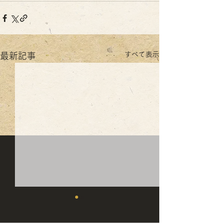
すべて表示
最新記事
1月の休業・時短営業日の
12月の休業日