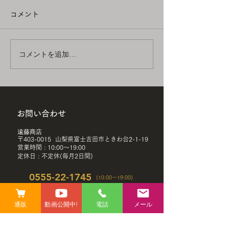
お知らせ
いつも遠藤商店を
コメント
だきありがとうご
いつも遠藤商店をご利用いた
毎月の休業日のお
だきありがとうございます。
す。 12月の休業日 
毎月の休業日のお知らせで
コメントを追加…
お客様にはご不便
す。 1月の休業日 1日(木)〜
お掛けいたします
3日(土) 15日(木) 27日(火) 1
承の程、よろしく
月の時短営業日 8日(木) 17
します。 ・‥…
時閉店 21日(水) 17時閉店
―━━━―…‥・
お客様にはご不便とご迷惑を
お問い合わせ
―━―…‥・・‥
お掛けいたしますが、 ご了
―━━━―…‥・
​遠藤商店
承の程、よろしくお願いいた
〒403-0015 山梨県富士吉田市ときわ台2-1-19
〒403-0015 山梨県富士吉田
​営業時間 : 10:00〜19:00
します。 ・‥…
市ときわ台2-1-19
​定休日 : 不定休(毎月2日間)
―━━━―…‥・・‥…
10:00〜19:00 定
―━―…‥・・‥…
0555-22-1745
(10:00〜19:00)
休(毎月2
―━━━―…‥・ 遠藤商店
0555-22-7870
〒403-0015
通販
動画公開中!
電話
メール
お名前