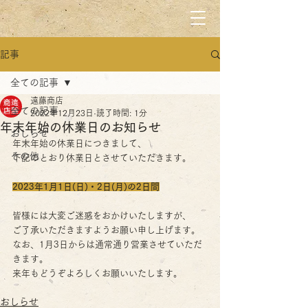
記事
全ての記事
遠藤商店
全ての記事
2022年12月23日
読了時間: 1分
年末年始の休業日のお知らせ
おしらせ
年末年始の休業日につきまして、
その他
下記のとおり休業日とさせていただきます。 
2023年1月1日(日)・2日(月)の2日間
皆様には大変ご迷惑をおかけいたしますが、
ご了承いただきますようお願い申し上げます。
なお、1月3日からは通常通り営業させていただ
きます。
来年もどうぞよろしくお願いいたします。
おしらせ