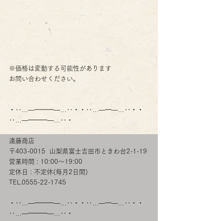
※価格は変動する可能性があります
お問い合わせください。
・‥…―━━━―…‥・・‥…―━―…‥・・
‥…―━━━―…‥・
​遠藤商店
〒403-0015  山梨県富士吉田市ときわ台2-1-19 
営業時間 : 10:00〜19:00
定休日 : 不定休(毎月2日間)
TEL.0555-22-1745
・‥…―━━━―…‥・・‥…―━―…‥・・
‥…―━━━―…‥・