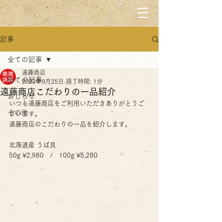
記事
全ての記事
遠藤商店
全ての記事
2023年9月25日
読了時間: 1分
遠藤商店こだわりの一品紹介
おしらせ
いつも遠藤商店をご利用いただきありがとうご
その他
ざいます。
遠藤商店のこだわりの一品を紹介します。
北海道産 うば貝　
50g ¥2,980　/　100g ¥5,280