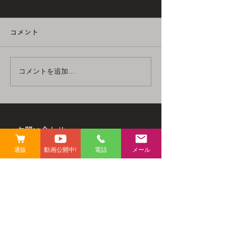
7月の休業日のお知らせ
6月の休業日の
いつも遠藤商店をご利用いた
いつも遠藤商店を
コメント
だきありがとうございます。
だきありがとうご
毎月の休業日のお知らせで
毎月の休業日のお
す。 7月の休業日 14日(火)
す。 6月の休業日 3
コメントを追加…
21日(火) 28日(火) お客様に
日(火) 23日(火)
はご不便とご迷惑をお掛けい
不便とご迷惑をお
たしますが、 ご了承の程、
ますが、 ご了承
よろしくお願いいたします。
しくお願いいたし
・‥…―━━━―…‥・・
‥…―━━━―…
お問い合わせ
‥…―━―…‥・・‥…
―━―…‥・・‥
―━━━―…‥・ 遠藤商店
―━━━―…‥・
​遠藤商店
通販
動画公開中!
電話
メール
〒403-0015 山梨県富士吉田市ときわ台2-1-19
〒403-0015 山梨県富士吉田
〒403-0015 山梨県富士吉田
​営業時間 : 10:00〜19:00
市ときわ台2-1-19 営業時間 :
市ときわ台2-1-19
​定休日 : 不定休(毎月2日間)
10:00〜19:00
10:00〜19:00 定
0555-22-1745
(10:00〜19:00)
0555-22-7870